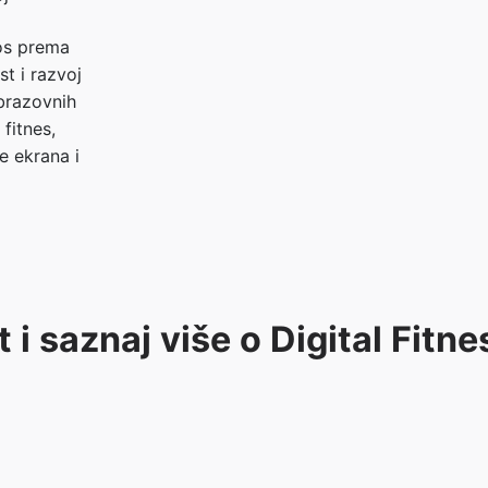
os prema
st i razvoj
brazovnih
 fitnes,
e ekrana i
i saznaj više o Digital Fitne