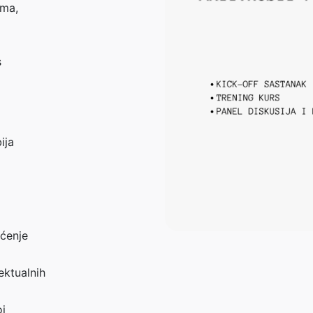
ima,
s
ija
šćenje
lektualnih
oj