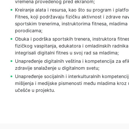
vremena provedenog pred ekranom;
Kreiranje alata i resursa, kao što su program i platfo
Fitnes, koji podržavaju fizičku aktivnost i zdrave n
sportskim trenerima, instruktorima fitnesa, mladima 
porodicama;
Obuka i podrška sportskih trenera, instruktora fitne
fizičkog vaspitanja, edukatora i omladinskih radnika
integrisali digitalni fitnes u svoj rad sa mladima;
Unapređenje digitalnih veština i kompetencija za efik
zdravije snalaženje u digitalnom svetu;
Unapređenje socijalnih i interkulturalnih kompetencij
mišljenja i medijske pismenosti među mladima kroz 
učešće u projektu.