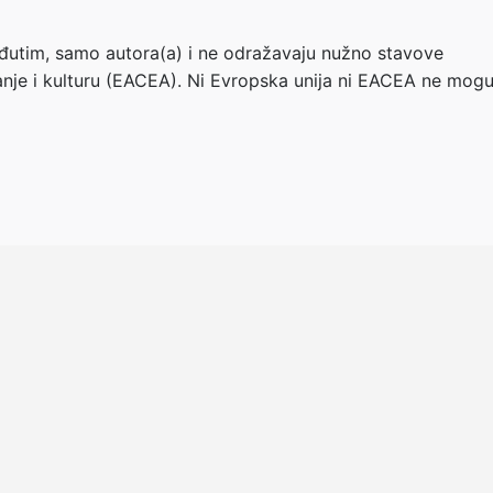
 međutim, samo autora(a) i ne odražavaju nužno stavove
anje i kulturu (EACEA). Ni Evropska unija ni EACEA ne mog