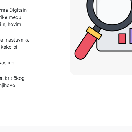
rma Digitalni
avike među
i njihovim
sa, nastavnika
 kako bi
asnije i
a, kritičkog
njihovo