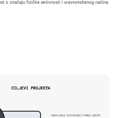
st o značaju fizičke aktivnosti i uravnoteženog načina