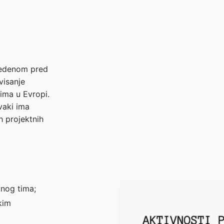
ovedenom pred
visanje
dima u Evropi.
vaki ima
h projektnih
tnog tima;
kim