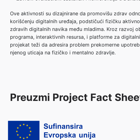
Ove aktivnosti su dizajnirane da promovišu zdrav odn
korišćenju digitalnih uređaja, podstičući fizičku aktivno
zdravih digitalnih navika među mladima. Kroz razvoj o
programa, interaktivnih resursa, i platforme za digitalni
projekat teži da adresira problem prekomerne upotreb
njenog uticaja na fizičko i mentalno zdravlje.
Preuzmi Project Fact Sheet 