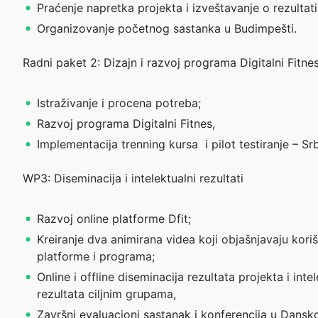
Praćenje napretka projekta i izveštavanje o rezultat
Organizovanje početnog sastanka u Budimpešti.
Radni paket 2: Dizajn i razvoj programa Digitalni Fitne
Istraživanje i procena potreba;
Razvoj programa Digitalni Fitnes,
Implementacija trenning kursa i pilot testiranje – Srb
WP3: Diseminacija i intelektualni rezultati
Razvoj online platforme Dfit;
Kreiranje dva animirana videa koji objašnjavaju kori
platforme i programa;
Online i offline diseminacija rezultata projekta i inte
rezultata ciljnim grupama,
Završni evaluacioni sastanak i konferencija u Dansk