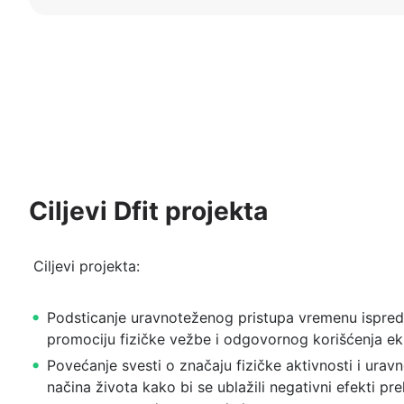
Ciljevi Dfit projekta
Ciljevi projekta:
Podsticanje uravnoteženog pristupa vremenu ispred
promociju fizičke vežbe i odgovornog korišćenja ek
Povećanje svesti o značaju fizičke aktivnosti i ura
načina života kako bi se ublažili negativni efekti p