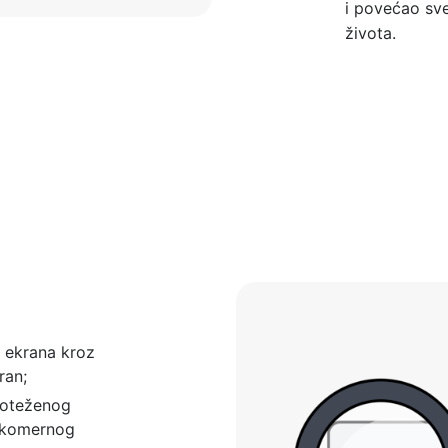
i povećao sve
života.
 ekrana kroz
ran;
vnoteženog
rekomernog