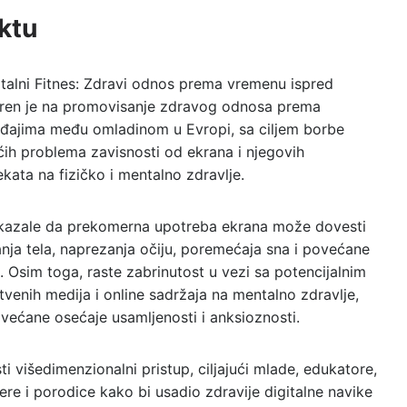
ktu
italni Fitnes: Zdravi odnos prema vremenu ispred
ren je na promovisanje zdravog odnosa prema
eđajima među omladinom u Evropi, sa ciljem borbe
ćih problema zavisnosti od ekrana i njegovih
ekata na fizičko i mentalno zdravlje.
okazale da prekomerna upotreba ekrana može dovesti
nja tela, naprezanja očiju, poremećaja sna i povećane
. Osim toga, raste zabrinutost u vezi sa potencijalnim
tvenih medija i online sadržaja na mentalno zdravlje,
ovećane osećaje usamljenosti i anksioznosti.
ti višedimenzionalni pristup, ciljajući mlade, edukatore,
ere i porodice kako bi usadio zdravije digitalne navike