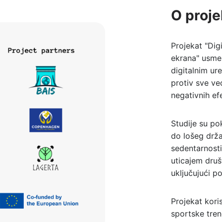
O proje
Projekat "Dig
ekrana" usme
digitalnim ur
protiv sve ve
negativnih ef
Studije su p
do lošeg drža
sedentarnosti
uticajem druš
uključujući p
Projekat koris
sportske tren